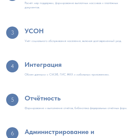
Расчёт мер поддержки, формирование выплатных массивов и платёжных
документов.
УСОН
Учёт социального обслуживания населения, включая долговременный уход.
Интеграция
Обмен данными с СМЭВ, ГИС ЖКХ и мобильным приложением.
Отчётность
Формирование и выполнение отчётов, библиотека федеральных отчётных форм.
Администрирование и